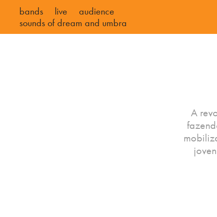
bands
live
audience
sounds of dream and umbra
A revo
fazend
mobiliz
joven