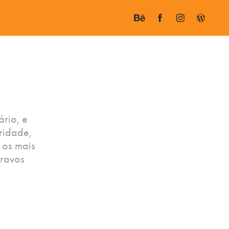
ário, e
ridade,
 os mais
cravos